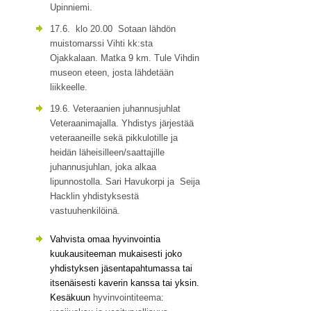
Upinniemi.
17.6. klo 20.00 Sotaan lähdön
muistomarssi Vihti kk:sta
Ojakkalaan. Matka 9 km. Tule Vihdin
museon eteen, josta lähdetään
liikkeelle.
19.6. Veteraanien juhannusjuhlat
Veteraanimajalla. Yhdistys järjestää
veteraaneille sekä pikkulotille ja
heidän läheisilleen/saattajille
juhannusjuhlan, joka alkaa
lipunnostolla. Sari Havukorpi ja Seija
Hacklin yhdistyksestä
vastuuhenkilöinä.
Vahvista omaa hyvinvointia
kuukausiteeman mukaisesti joko
yhdistyksen jäsentapahtumassa tai
itsenäisesti kaverin kanssa tai yksin.
Kesäkuun
hyvinvointiteema: