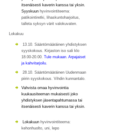
itsenäisesti kaverin kanssa tai yksin.
Syyskuun
hyvinvointiteema:
patikointiretki, lihaskuntoharjoitus,
talleta syksyn värit valokuvaten.
Lokakuu
13.10. Sääntömääräinen yhdistyksen
syyskokous. Kirjaston iso sali klo
18.00-20.00.
Tule mukaan. Arpajaiset
ja kahvitarjoilu.
28.10. Sääntömääräinen Uudenmaan
piirin syyskokous. Vihdin kunnantalo.
Vahvista omaa hyvinvointia
kuukausiteeman mukaisesti joko
yhdistyksen jäsentapahtumassa tai
itsenäisesti kaverin kanssa tai yksin.
Lokakuun
hyvinvointiteema:
kehonhuolto, uni, lepo