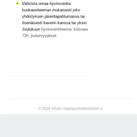
Vahvista omaa hyvinvointia
kuukausiteeman mukaisesti joko
yhdistyksen jäsentapahtumassa tai
itsenäisesti kaverin kanssa tai yksin.
Joulukuun
hyvinvointiteema: kotivara
72h, joulumyyjäiset.
© 2026 Vihdin maanpuolustusnaiset ry