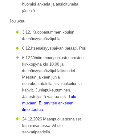
huomioi ahkeria ja ansioituneita
jäseniä.
Joulukuu
3.12. Kuoppanummen koulun
itsenäisyyspäiväjuhla.
6.12.Itsenäisyyspäivän paraati, Pori
6.12 Vihdin maanpuolustusnaisten
kirkkopyhä klo 10.00 ja
itsenäisyyspäiväjuhlallisuudet.
Messun jälkeen juhla
seurakuntatalolla sis. ruokailun ja
kahvit. Juhlapukeutuminen.
Järjestelyistä vastaa srk.
Tule
mukaan. Ei tarvitse erikseen
ilmoittautua.
24.12.2026 Maanpuolustusnaiset
kunniavartiossa Vihdin
sankaripaadella.