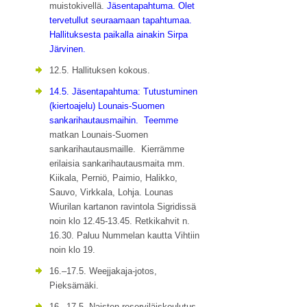
muistokivellä.
Jäsentapahtuma. Olet
tervetullut seuraamaan tapahtumaa.
Hallituksesta paikalla ainakin Sirpa
Järvinen.
12.5. Hallituksen kokous.
14.5. Jäsentapahtuma: Tutustuminen
(kiertoajelu) Lounais-Suomen
sankarihautausmaihin. Teemme
matkan Lounais-Suomen
sankarihautausmaille. Kierrämme
erilaisia sankarihautausmaita mm.
Kiikala, Perniö, Paimio, Halikko,
Sauvo, Virkkala, Lohja. Lounas
Wiurilan kartanon ravintola Sigridissä
noin klo 12.45-13.45. Retkikahvit n.
16.30. Paluu Nummelan kautta Vihtiin
noin klo 19.
16.–17.5. Weejjakaja-jotos,
Pieksämäki.
16.–17.5. Naisten reserviläiskoulutus