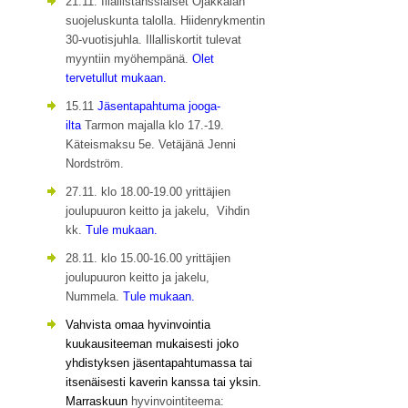
21.11. Illallistanssiaiset Ojakkalan
suojeluskunta talolla. Hiidenrykmentin
30-vuotisjuhla. Illalliskortit tulevat
myyntiin myöhempänä.
Olet
tervetullut mukaan.
15.11
Jäsentapahtuma jooga-
ilta
Tarmon majalla klo 17.-19.
Käteismaksu 5e. Vetäjänä Jenni
Nordström.
27.11. klo 18.00-19.00 yrittäjien
joulupuuron keitto ja jakelu, Vihdin
kk.
Tule mukaan.
28.11. klo 15.00-16.00 yrittäjien
joulupuuron keitto ja jakelu,
Nummela.
Tule mukaan.
Vahvista omaa hyvinvointia
kuukausiteeman mukaisesti joko
yhdistyksen jäsentapahtumassa tai
itsenäisesti kaverin kanssa tai yksin.
Marraskuun
hyvinvointiteema: