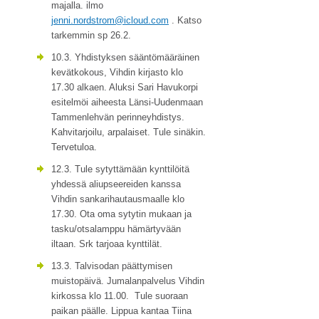
majalla. ilmo
jenni.nordstrom@icloud.com
. Katso
tarkemmin sp 26.2.
10.3. Yhdistyksen sääntömääräinen
kevätkokous, Vihdin kirjasto klo
17.30 alkaen. Aluksi Sari Havukorpi
esitelmöi aiheesta Länsi-Uudenmaan
Tammenlehvän perinneyhdistys.
Kahvitarjoilu, arpalaiset. Tule sinäkin.
Tervetuloa.
12.3. Tule sytyttämään kynttilöitä
yhdessä aliupseereiden kanssa
Vihdin sankarihautausmaalle klo
17.30. Ota oma sytytin mukaan ja
tasku/otsalamppu hämärtyvään
iltaan. Srk tarjoaa kynttilät.
13.3. Talvisodan päättymisen
muistopäivä. Jumalanpalvelus Vihdin
kirkossa klo 11.00. Tule suoraan
paikan päälle. Lippua kantaa Tiina