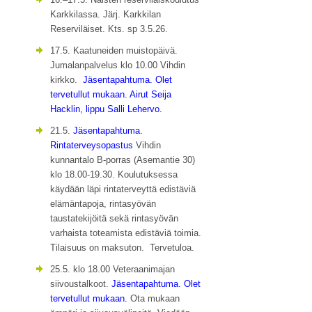
Karkkilassa. Järj. Karkkilan
Reserviläiset. Kts. sp 3.5.26.
17.5. Kaatuneiden muistopäivä.
Jumalanpalvelus klo 10.00 Vihdin
kirkko.
Jäsentapahtuma. Olet
tervetullut mukaan. Airut Seija
Hacklin, lippu Salli Lehervo.
21.5.
Jäsentapahtuma.
Rintaterveysopastus
Vihdin
kunnantalo B-porras (Asemantie 30)
klo 18.00-19.30. Koulutuksessa
käydään läpi rintaterveyttä edistäviä
elämäntapoja, rintasyövän
taustatekijöitä sekä rintasyövän
varhaista toteamista edistäviä toimia.
Tilaisuus on maksuton. Tervetuloa.
25.5. klo 18.00 Veteraanimajan
siivoustalkoot.
Jäsentapahtuma. Olet
tervetullut mukaan.
Ota mukaan