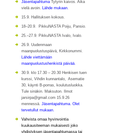
Jäsentapahtuma
Tytyrin kaivos. Aika
vielä avoin.
Lähde mukaan.
15.9. Hallituksen kokous.
18–20.9. PikkuNASTA Poiju, Pansio.
25.–27.9. PikkuNASTA Ivalo, Ivalo.
26.9. Uudenmaan
maanpuolustuspäivä, Kirkkonummi.
Lähde viettämään
maanpuolustushenkistä päivää.
30.9. klo 17.30 – 20.30 Henkisen tuen
kurssi, Vihdin kunnantalo, Asematie
30, käynti B-porras, koulutusluokka.
Tule sinäkin. Maksuton. Ilmot
jarsirpa@gmail.com 15.9.26
mennessä.
Jäsentapahtuma. Olet
tervetullut mukaan.
Vahvista omaa hyvinvointia
kuukausiteeman mukaisesti joko
yhdistyksen jäsentapahtumassa tai