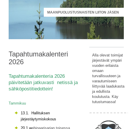
MAANPUOLUSTUSNAISTEN LIITON JÄSEN
Tapahtumakalenteri
Alla olevat toimijat
2026
järjestävät ympäri
vuoden erilaista
omaan
Tapahtumakalenteria 2026
turvallisuuteen ja
varautumiseen
päivitetään jatkuvasti netissä ja
liittyvää laadukasta
sähköpostitiedottein!
ja edullista
koulutusta. Käy
tutustumassa!
Tammikuu
13.1. Hallituksen
järjestäytymiskokous
20.1 w
ebinaarisarjan toisessa