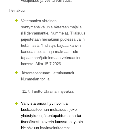
vesijuoksu ja vesiturvallisuus.
Heinäkuu
Veteraanien yhteinen
syntymäpäiväjuhla Veteraanimajalla
(Hiidenrannantie, Nummela). Tilaisuus
järjestetään heinäkuun puolessa välin
tietämissä. Yhdistys tarjoaa kahvin
kanssa suolaista ja makeaa. Tule
tapaamaan/juttelemaan veteraanien
kanssa. Aika 15.7.2026
Jäsentapahtuma: Lettulauantait
Nummelan torilla:
11.7. Tuotto Ukrainan hyväksi.
Vahvista omaa hyvinvointia
kuukausiteeman mukaisesti joko
yhdistyksen jäsentapahtumassa tai
itsenäisesti kaverin kanssa tai yksin.
Heinäkuun
hyvinvointiteema: