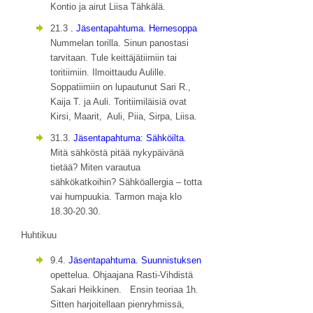
Kontio ja airut Liisa Tähkälä.
21.3
. Jäsentapahtuma. Hernesoppa
Nummelan torilla. Sinun panostasi
tarvitaan. Tule keittäjätiimiin tai
toritiimiin. Ilmoittaudu Aulille.
Soppatiimiin on lupautunut Sari R.,
Kaija T. ja Auli. Toritiimiläisiä ovat
Kirsi, Maarit, Auli, Piia, Sirpa, Liisa.
31.3.
Jäsentapahtuma: Sähköilta.
Mitä sähköstä pitää nykypäivänä
tietää? Miten varautua
sähkökatkoihin? Sähköallergia – totta
vai humpuukia. Tarmon maja klo
18.30-20.30.
Huhtikuu
9.4.
Jäsentapahtuma. Suunnistuksen
opettelua. Ohjaajana Rasti-Vihdistä
Sakari Heikkinen. Ensin teoriaa 1h.
Sitten harjoitellaan pienryhmissä,