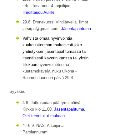
srk. Tarvitaan 4 tarjoilijaa.
Ilmoittaudu Aulille.
29.8. Dronekurssi Vihtijärvellä. Ilmot
jarsirpa@gmail.com.
Jäsentapahtuma.
Vahvista omaa hyvinvointia
kuukausiteeman mukaisesti joko
yhdistyksen jäsentapahtumassa tai
itsenäisesti kaverin kanssa tai yksin.
Elokuun
hyvinvointiteema:
kuutamokävely, nuku ulkona -
Suomen luonnon päivä 29.8.
Syyskuu
4.9. Jatkosodan päättymispäivä.
Kirkko klo 11.00.
Jäsentapahtuma.
Olet tervetullut mukaan
4.–6.9. NASTA Leijona,
Parolannummi.