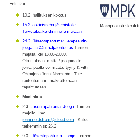
Helmikuu
10.2. hallituksen kokous.
15.2.laskiaisrieha jäsenistölle.
Maanpuolustuskoulut
Tervetuloa kaikki innolla mukaan.
24.2. Jäsentapahtuma: Lempeä yin-
jooga ja äänimaljarentoutus
Tarmon
majalla klo 18.00-20.00.
Ota mukaan matto / joogamatto,
jonka päällä voi maata, tyyny & viltti.
Ohjaajana Jenni Nordström. Tule
rentoutumaan maksuttomaan
tapahtumaan.
Maaliskuu
2.3
. Jäsentapahtuma. Jooga,
Tarmon
majalla. ilmo
jenni.nordstrom@icloud.com
. Katso
tarkemmin sp 26.2.
9.3.
Jäsentapahtuma. Jooga,
Tarmon