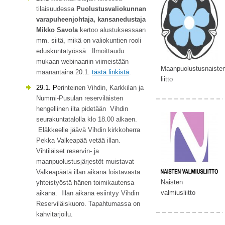
tilaisuudessa
Puolustusvaliokunnan
varapuheenjohtaja, kansanedustaja
Mikko Savola
kertoo alustuksessaan
mm. siitä, mikä on valiokuntien rooli
eduskuntatyössä. Ilmoittaudu
mukaan webinaariin viimeistään
Maanpuolustusnaiste
maanantaina 20.1.
tästä linkistä
.
liitto
29.1. P
erinteinen Vihdin, Karkkilan ja
Nummi-Pusulan reserviläisten
hengellinen ilta pidetään Vihdin
seurakuntatalolla klo 18.00 alkaen.
Eläkkeelle jäävä Vihdin kirkkoherra
Pekka Valkeapää vetää illan.
Vihtiläiset reservin- ja
maanpuolustusjärjestöt muistavat
Valkeapäätä illan aikana loistavasta
Naisten
yhteistyöstä hänen toimikautensa
valmiusliitto
aikana. Illan aikana esiintyy Vihdin
Reserviläiskuoro. Tapahtumassa on
kahvitarjoilu.