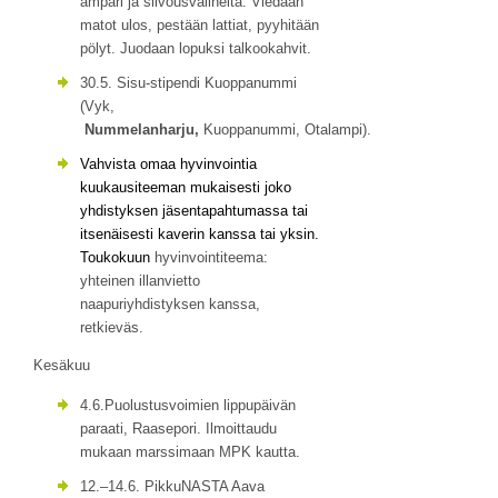
ämpäri ja siivousvälineitä. Viedään
matot ulos, pestään lattiat, pyyhitään
pölyt. Juodaan lopuksi talkookahvit.
30.5. Sisu-stipendi Kuoppanummi
(Vyk,
Nummelanharju,
Kuoppanummi, Otalampi).
Vahvista omaa hyvinvointia
kuukausiteeman mukaisesti joko
yhdistyksen jäsentapahtumassa tai
itsenäisesti kaverin kanssa tai yksin.
Toukokuun
hyvinvointiteema:
yhteinen illanvietto
naapuriyhdistyksen kanssa,
retkieväs.
Kesäkuu
4.6.Puolustusvoimien lippupäivän
paraati, Raasepori. Ilmoittaudu
mukaan marssimaan MPK kautta.
12.–14.6. PikkuNASTA Aava