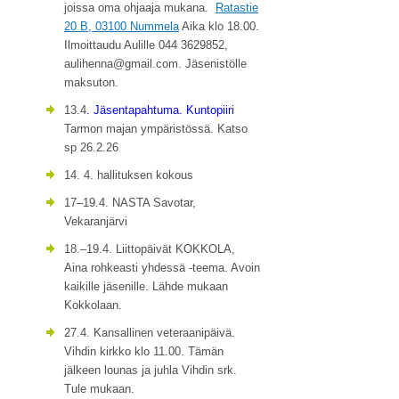
joissa oma ohjaaja mukana.
Ratastie
20 B, 03100 Nummela
Aika klo 18.00.
Ilmoittaudu Aulille 044 3629852,
aulihenna@gmail.com. Jäsenistölle
maksuton.
13.4
. Jäsentapahtuma. Kuntopiiri
Tarmon majan ympäristössä. Katso
sp 26.2.26
14. 4. hallituksen kokous
17–19.4. NASTA Savotar,
Vekaranjärvi
18.–19.4. Liittopäivät KOKKOLA,
Aina rohkeasti yhdessä -teema. Avoin
kaikille jäsenille. Lähde mukaan
Kokkolaan.
27.4. Kansallinen veteraanipäivä.
Vihdin kirkko klo 11.00. Tämän
jälkeen lounas ja juhla Vihdin srk.
Tule mukaan.