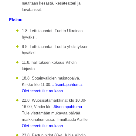
nautitaan kesästä, kesäteatteri ja
lavatanssit.
Elokuu
1.8. Lettulauantai. Tuotto Ukrainan
hyväksi.
8.8. Lettulauantai. Tuotto yhdistyksen
hyväksi.
11.8. hallituksen kokous Vihdin
kirjasto.
18.8. Sotainvalidien muistopäivä.
Kirkko klo 11.00.
Jäsentapahtuma.
Olet tervetullut mukaan.
22.8. Wuosisatamarkkinat klo 10.00-
16.00, Vihdin kk.
Jäsentapahtuma.
Tule viettämään mukavaa päivää
markkinahumussa. Ilmoittaudu Aulille.
Olet tervetullut mukaan.
23.8. Pertun pidot 80-v. Juhla Vihdin