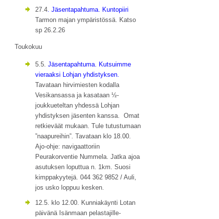
27.4
. Jäsentapahtuma. Kuntopiiri
Tarmon majan ympäristössä. Katso
sp 26.2.26
Toukokuu
5.5.
Jäsentapahtuma. Kutsuimme
vieraaksi Lohjan yhdistyksen.
Tavataan hirvimiesten kodalla
Vesikansassa ja kasataan ½-
joukkueteltan yhdessä Lohjan
yhdistyksen jäsenten kanssa. Omat
retkieväät mukaan. Tule tutustumaan
”naapureihin”. Tavataan klo 18.00.
Ajo-ohje: navigaattoriin
Peurakorventie Nummela. Jatka ajoa
asutuksen loputtua n. 1km. Suosi
kimppakyytejä. 044 362 9852 / Auli,
jos usko loppuu kesken.
12.5. klo 12.00. Kunniakäynti Lotan
päivänä Isänmaan pelastajille-