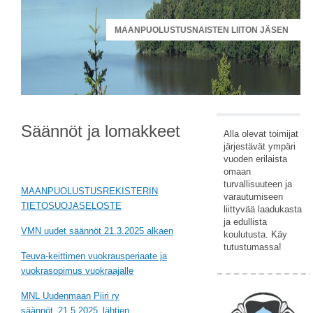
MAANPUOLUSTUSNAISTEN LIITON JÄSEN
Säännöt ja lomakkeet
Alla olevat toimijat
järjestävät ympäri
vuoden erilaista
omaan
turvallisuuteen ja
MAANPUOLUSTUSREKISTERIN
varautumiseen
TIETOSUOJASELOSTE
liittyvää laadukasta
ja edullista
VMN uudet säännöt 21.3.2025 alkaen
koulutusta. Käy
tutustumassa!
Teuva-keittimen vuokrausperiaate ja
vuokrasopimus vuokraajalle
MNL Uudenmaan Piiri ry
säännöt_21.5.2025_lähtien