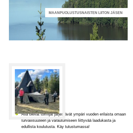
MAANPUOLUSTUSNAISTEN LIITON JÄSEN
Alla olevat toimijat järjestävät ympäri vuoden erilaista omaan
turvallisuuteen ja varautumiseen liittyvää laadukasta ja
edullista koulutusta. Käy tutustumassa!