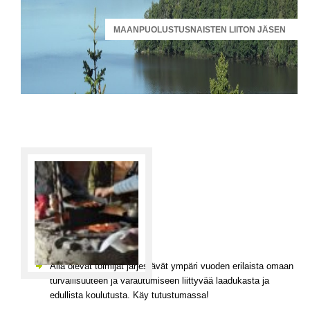
MAANPUOLUSTUSNAISTEN LIITON JÄSEN
Alla olevat toimijat järjestävät ympäri vuoden erilaista omaan
turvallisuuteen ja varautumiseen liittyvää laadukasta ja
edullista koulutusta. Käy tutustumassa!